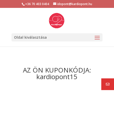
+36 70 403 0404
idopont@kardiopont.hu
Oldal kiválasztása
AZ ÖN KUPONKÓDJA:
kardiopont15